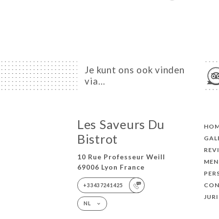
Je kunt ons ook vinden
via…
Les Saveurs Du
HO
Bistrot
GAL
REV
10 Rue Professeur Weill
MEN
69006 Lyon France
PER
CON
+33437241425
JUR
NL