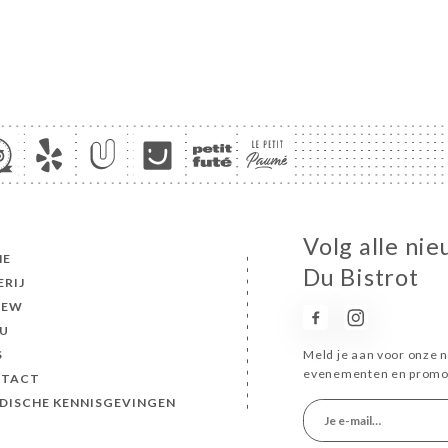
Volg alle ni
ME
Du Bistrot
ERIJ
IEW
U
S
Meld je aan voor onze n
evenementen en promot
TACT
IDISCHE KENNISGEVINGEN